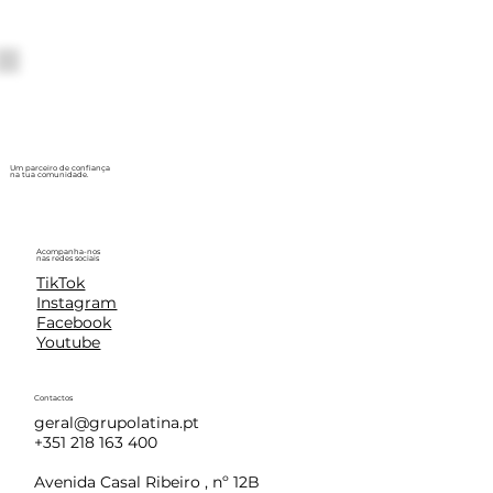
Um parceiro de confiança
na tua comunidade.
Acompanha-nos
nas redes sociais
TikTok
Instagram
Facebook
Youtube
Contactos
geral@grupolatina.pt
+351 218 163 400
Avenida Casal Ribeiro , nº 12B