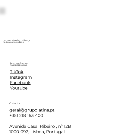
Um parceiro de confiança
na tua comunidade.
Acompanha-nos
nas redes sociais
TikTok
Instagram
Facebook
Youtube
Contactos
geral@grupolatina.pt
+351 218 163 400
Avenida Casal Ribeiro , nº 12B
1000-092, Lisboa, Portugal