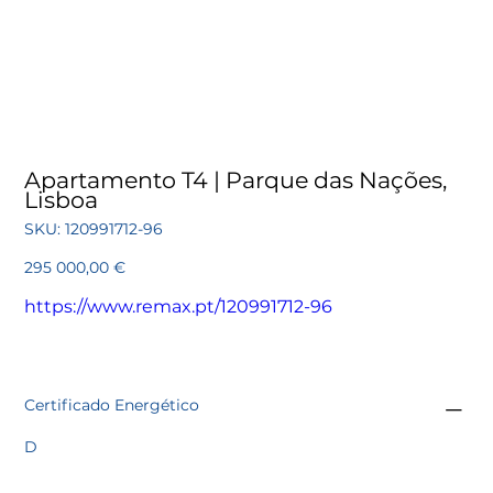
Apartamento T4 | Parque das Nações,
Lisboa
SKU
SKU:
120991712-96
120991712-
96
Preço
295 000,00 €
https://www.remax.pt/120991712-96
Certificado Energético
D