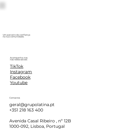
Um parceiro de confiança
na tua comunidade.
Acompanha-nos
nas redes sociais
TikTok
Instagram
Facebook
Youtube
Contactos
geral@grupolatina.pt
+351 218 163 400
Avenida Casal Ribeiro , nº 12B
1000-092, Lisboa, Portugal