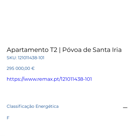
Apartamento T2 | Póvoa de Santa Iria
SKU
SKU:
121011438-101
121011438-
101
Preço
295 000,00 €
https://www.remax.pt/121011438-101
Classificação Energética
F