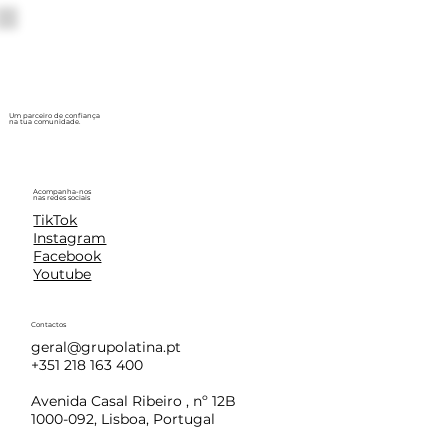
Um parceiro de confiança
na tua comunidade.
Acompanha-nos
nas redes sociais
TikTok
Instagram
Facebook
Youtube
Contactos
geral@grupolatina.pt
+351 218 163 400
Avenida Casal Ribeiro , nº 12B
1000-092, Lisboa, Portugal