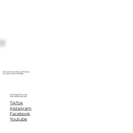
Um parceiro de confiança
na tua comunidade.
Acompanha-nos
nas redes sociais
TikTok
Instagram
Facebook
Youtube