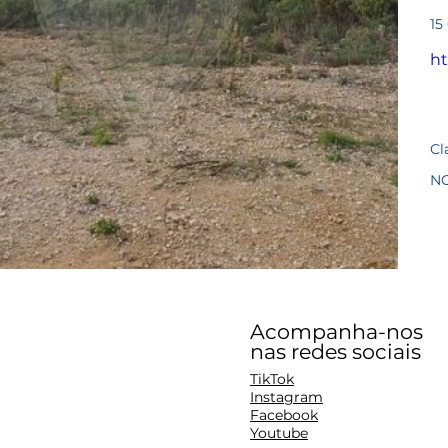
Pre
15
ht
Cl
N
Acompanha-nos
nas redes sociais
TikTok
Instagram
Facebook
Youtube