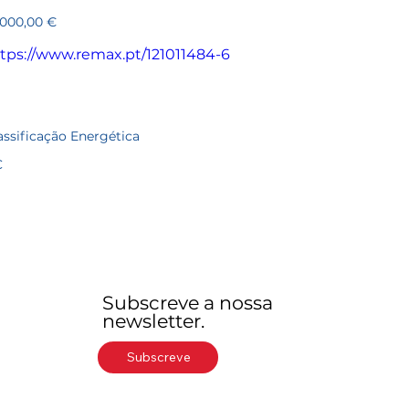
6
ço
 000,00 €
tps://www.remax.pt/121011484-6
assificação Energética
C
Subscreve a nossa
newsletter.
Subscreve