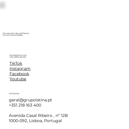
Um parceiro de confiança
na tua comunidade.
Acompanha-nos
nas redes sociais
TikTok
Instagram
Facebook
Youtube
Contactos
geral@grupolatina.pt
+351 218 163 400
Avenida Casal Ribeiro , nº 12B
1000-092, Lisboa, Portugal