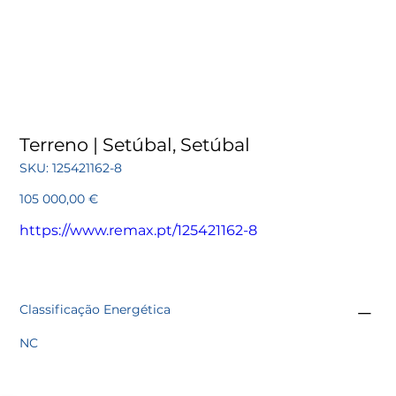
Terreno | Setúbal, Setúbal
SKU
SKU:
125421162-8
125421162-
8
Preço
105 000,00 €
https://www.remax.pt/125421162-8
Classificação Energética
NC