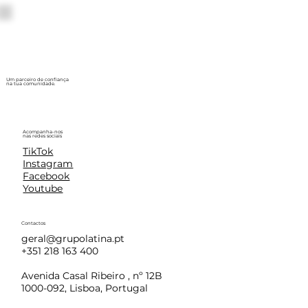
Um parceiro de confiança
na tua comunidade.
Acompanha-nos
nas redes sociais
TikTok
Instagram
Facebook
Youtube
Contactos
geral@grupolatina.pt
+351 218 163 400
Avenida Casal Ribeiro , nº 12B
1000-092, Lisboa, Portugal