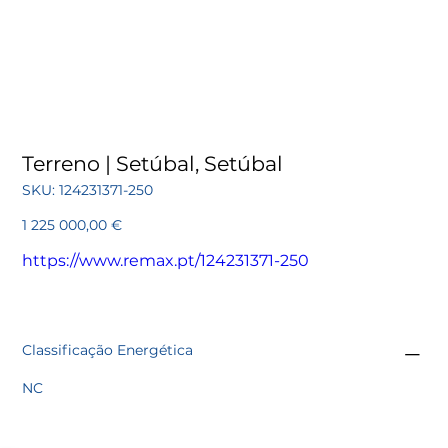
Terreno | Setúbal, Setúbal
SKU
SKU:
124231371-250
124231371-
250
Preço
1 225 000,00 €
https://www.remax.pt/124231371-250
Classificação Energética
NC