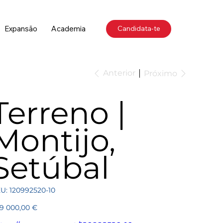
Expansão
Academia
Candidata-te
Anterior
Próximo
Terreno |
Montijo,
Setúbal
SKU
U:
120992520-10
120992520-
10
ço
9 000,00 €