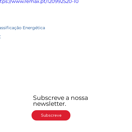
tps://www.remax.pt/120992520-10
assificação Energética
C
Subscreve a nossa
newsletter.
Subscreve