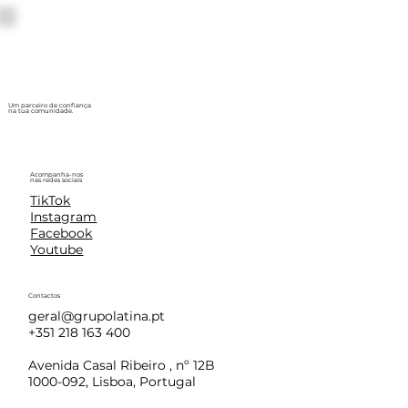
Um parceiro de confiança
na tua comunidade.
Acompanha-nos
nas redes sociais
TikTok
Instagram
Facebook
Youtube
Contactos
geral@grupolatina.pt
+351 218 163 400
Avenida Casal Ribeiro , nº 12B
1000-092, Lisboa, Portugal