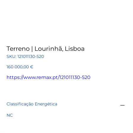
Terreno | Lourinhã, Lisboa
SKU
SKU:
121011130-520
121011130-
520
Preço
160 000,00 €
https://www.remax.pt/121011130-520
Classificação Energética
NC