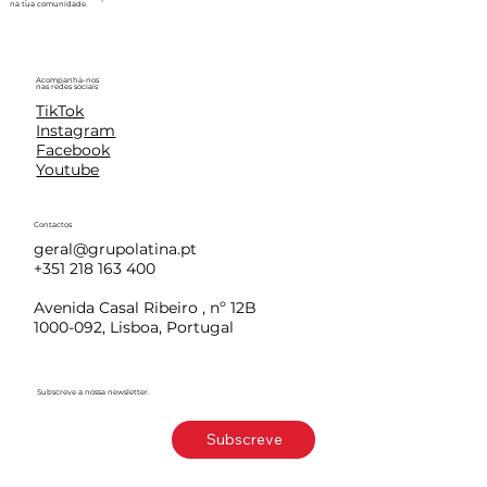
na tua comunidade.
Acompanha-nos
nas redes sociais
TikTok
Instagram
Facebook
Youtube
Contactos
geral@grupolatina.pt
+351 218 163 400
Avenida Casal Ribeiro , nº 12B
1000-092, Lisboa, Portugal
Subscreve a nossa newsletter.
Subscreve