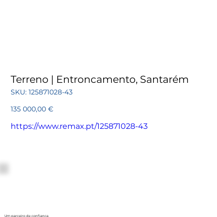
Terreno | Entroncamento, Santarém
SKU
SKU:
125871028-43
125871028-
43
Preço
135 000,00 €
https://www.remax.pt/125871028-43
Um parceiro de confiança