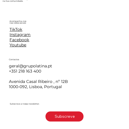
na tua comunidade.
Acompanha-nos
nas redes sociais
TikTok
Instagram
Facebook
Youtube
Contactos
geral@grupolatina.pt
+351 218 163 400
Avenida Casal Ribeiro , nº 12B
1000-092, Lisboa, Portugal
Subscreve a nossa newsletter.
Subscreve