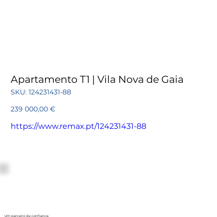
Apartamento T1 | Vila Nova de Gaia
SKU
SKU:
124231431-88
124231431-
88
Preço
239 000,00 €
https://www.remax.pt/124231431-88
Um parceiro de confiança