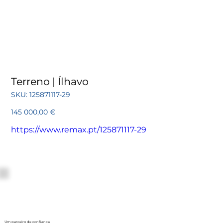
Terreno | Ílhavo
SKU
SKU:
125871117-29
125871117-
29
Preço
145 000,00 €
https://www.remax.pt/125871117-29
Um parceiro de confiança