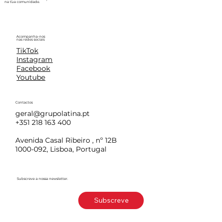
na tua comunidade.
Acompanha-nos
nas redes sociais
TikTok
Instagram
Facebook
Youtube
Contactos
geral@grupolatina.pt
+351 218 163 400
Avenida Casal Ribeiro , nº 12B
1000-092, Lisboa, Portugal
Subscreve a nossa newsletter.
Subscreve