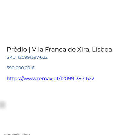
Prédio | Vila Franca de Xira, Lisboa
SKU
SKU:
120991397-622
120991397-
622
Preço
590 000,00 €
https://www.remax.pt/120991397-622
Um parceiro de confiança