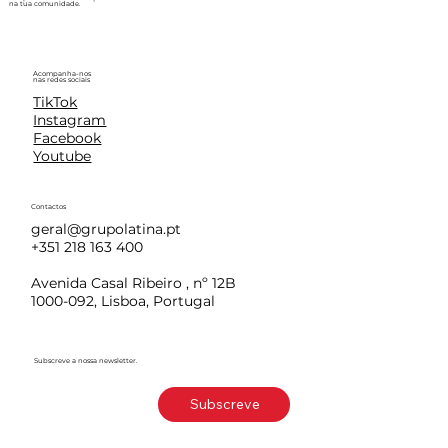
na tua comunidade.
Acompanha-nos
nas redes sociais
TikTok
Instagram
Facebook
Youtube
Contactos
geral@grupolatina.pt
+351 218 163 400
Avenida Casal Ribeiro , nº 12B
1000-092, Lisboa, Portugal
Subscreve a nossa newsletter.
Subscreve