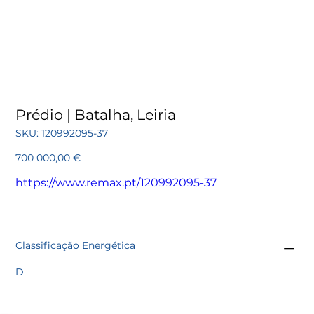
Prédio | Batalha, Leiria
SKU
SKU:
120992095-37
120992095-
37
Preço
700 000,00 €
https://www.remax.pt/120992095-37
Classificação Energética
D