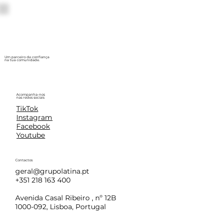
Um parceiro de confiança
na tua comunidade.
Acompanha-nos
nas redes sociais
TikTok
Instagram
Facebook
Youtube
Contactos
geral@grupolatina.pt
+351 218 163 400
Avenida Casal Ribeiro , nº 12B
1000-092, Lisboa, Portugal