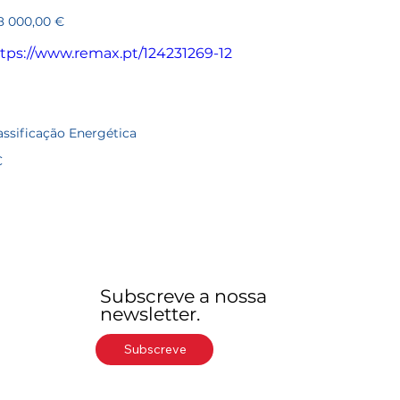
12
ço
8 000,00 €
tps://www.remax.pt/124231269-12
assificação Energética
C
Subscreve a nossa
newsletter.
Subscreve