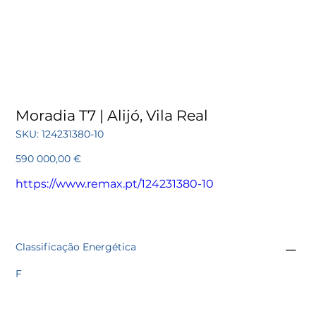
Moradia T7 | Alijó, Vila Real
SKU
SKU:
124231380-10
124231380-
10
Preço
590 000,00 €
https://www.remax.pt/124231380-10
Classificação Energética
F