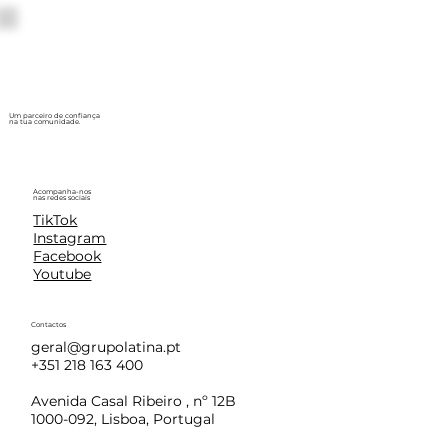
Um parceiro de confiança
na tua comunidade.
Acompanha-nos
nas redes sociais
TikTok
Instagram
Facebook
Youtube
Contactos
geral@grupolatina.pt
+351 218 163 400
Avenida Casal Ribeiro , nº 12B
1000-092, Lisboa, Portugal