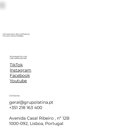
Um parceiro de confiança
na tua comunidade.
Acompanha-nos
nas redes sociais
TikTok
Instagram
Facebook
Youtube
Contactos
geral@grupolatina.pt
+351 218 163 400
Avenida Casal Ribeiro , nº 12B
1000-092, Lisboa, Portugal