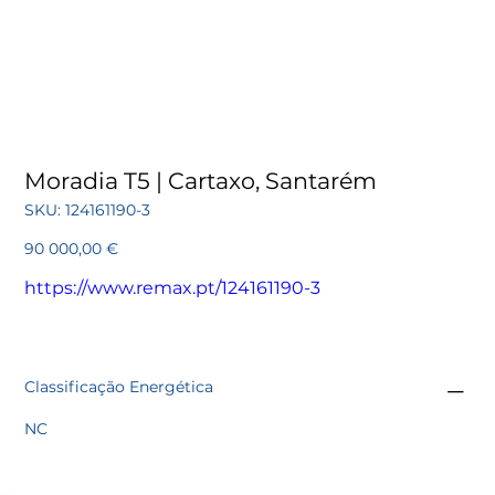
Moradia T5 | Cartaxo, Santarém
SKU
SKU:
124161190-3
124161190-
3
Preço
90 000,00 €
https://www.remax.pt/124161190-3
Classificação Energética
NC