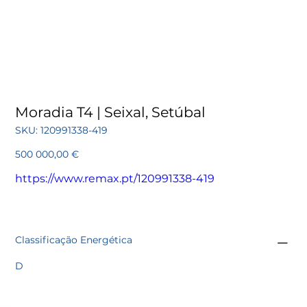
Moradia T4 | Seixal, Setúbal
SKU
SKU:
120991338-419
120991338-
419
Preço
500 000,00 €
https://www.remax.pt/120991338-419
Classificação Energética
D