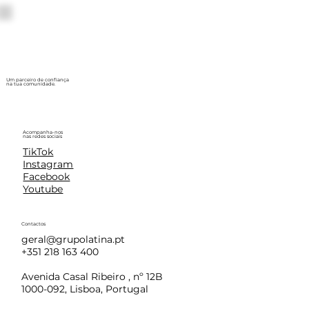
Um parceiro de confiança
na tua comunidade.
Acompanha-nos
nas redes sociais
TikTok
Instagram
Facebook
Youtube
Contactos
geral@grupolatina.pt
+351 218 163 400
Avenida Casal Ribeiro , nº 12B
1000-092, Lisboa, Portugal