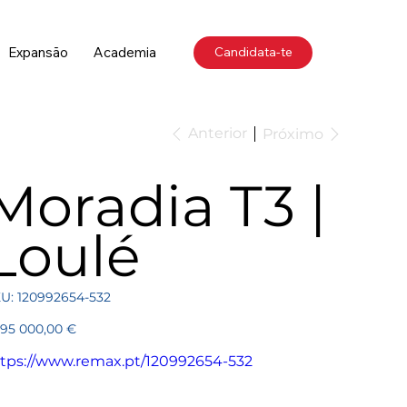
Expansão
Academia
Candidata-te
Anterior
Próximo
Moradia T3 |
Loulé
SKU
U:
120992654-532
120992654-
532
ço
995 000,00 €
tps://www.remax.pt/120992654-532