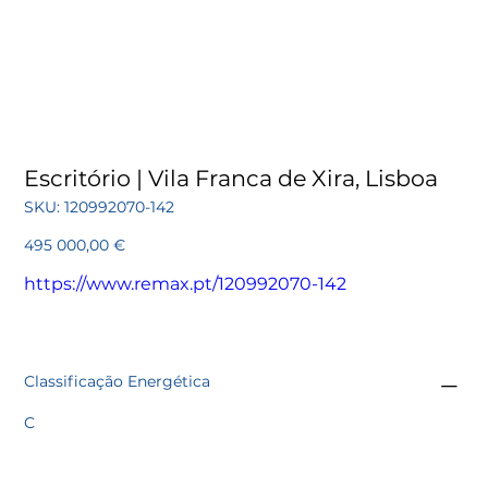
Escritório | Vila Franca de Xira, Lisboa
SKU
SKU:
120992070-142
120992070-
142
Preço
495 000,00 €
https://www.remax.pt/120992070-142
Classificação Energética
C