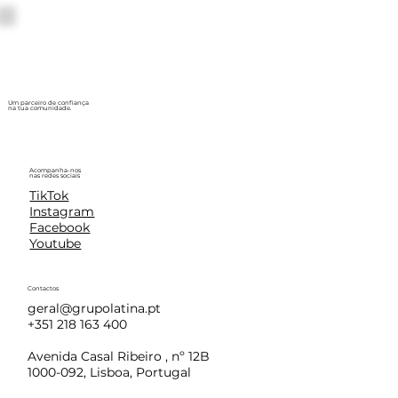
Um parceiro de confiança
na tua comunidade.
Acompanha-nos
nas redes sociais
TikTok
Instagram
Facebook
Youtube
Contactos
geral@grupolatina.pt
+351 218 163 400
Avenida Casal Ribeiro , nº 12B
1000-092, Lisboa, Portugal