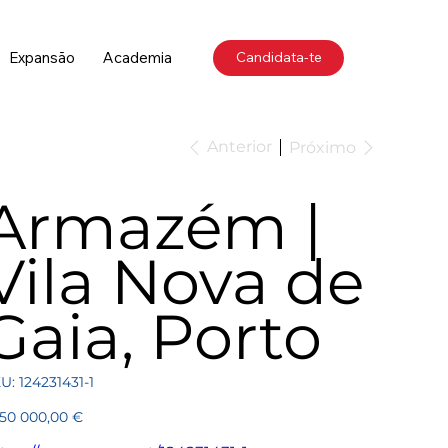
Expansão
Academia
Candidata-te
Anterior
Próximo
Armazém |
Vila Nova de
Gaia, Porto
SKU
U:
124231431-1
124231431-
1
ço
250 000,00 €