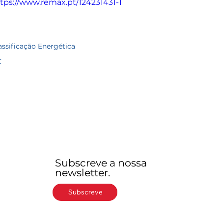
tps://www.remax.pt/124231431-1
assificação Energética
C
Subscreve a nossa
newsletter.
Subscreve