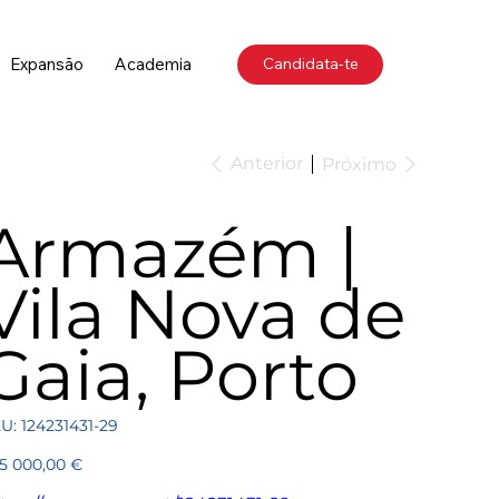
Expansão
Academia
Candidata-te
Anterior
Próximo
Armazém |
Vila Nova de
Gaia, Porto
SKU
U:
124231431-29
124231431-
29
ço
5 000,00 €