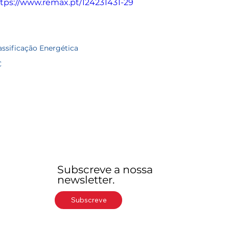
tps://www.remax.pt/124231431-29
assificação Energética
C
Subscreve a nossa
newsletter.
Subscreve