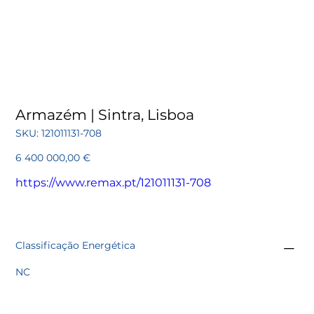
Armazém | Sintra, Lisboa
SKU
SKU:
121011131-708
121011131-
708
Preço
6 400 000,00 €
https://www.remax.pt/121011131-708
Classificação Energética
NC