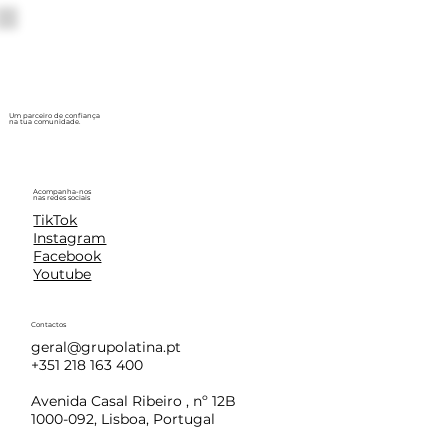
Um parceiro de confiança
na tua comunidade.
Acompanha-nos
nas redes sociais
TikTok
Instagram
Facebook
Youtube
Contactos
geral@grupolatina.pt
+351 218 163 400
Avenida Casal Ribeiro , nº 12B
1000-092, Lisboa, Portugal