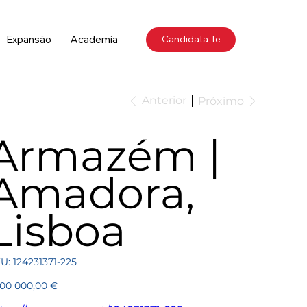
Expansão
Academia
Candidata-te
Anterior
Próximo
Armazém |
Amadora,
Lisboa
SKU
U:
124231371-225
124231371-
225
ço
100 000,00 €