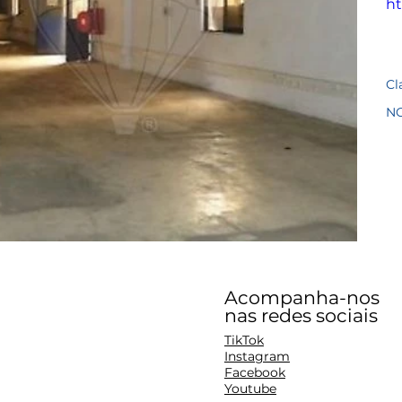
ht
Cl
N
Acompanha-nos
nas redes sociais
TikTok
Instagram
Facebook
Youtube