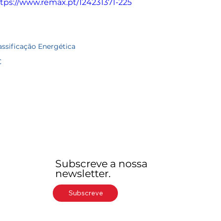
tps://www.remax.pt/124231371-225
assificação Energética
C
Subscreve a nossa
newsletter.
Subscreve