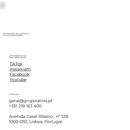
Um parceiro de confiança
na tua comunidade.
Acompanha-nos
nas redes sociais
TikTok
Instagram
Facebook
Youtube
Contactos
geral@grupolatina.pt
+351 218 163 400
Avenida Casal Ribeiro , nº 12B
1000-092, Lisboa, Portugal