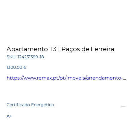
Apartamento T3 | Paços de Ferreira
SKU
SKU:
124231399-18
124231399-
18
Preço
1300,00 €
https://www.remax.pt/pt/imoveis/arrendamento-
apartamento-t3-pacos-de-ferreira-pacos-de-
ferreira/124231399-18
Certificado Energético
A+