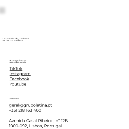
Um parceiro de confiança
na tua comunidade.
Acompanha-nos
nas redes sociais
TikTok
Instagram
Facebook
Youtube
Contactos
geral@grupolatina.pt
+351 218 163 400
Avenida Casal Ribeiro , nº 12B
1000-092, Lisboa, Portugal