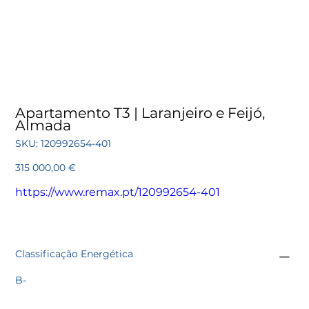
Apartamento T3 | Laranjeiro e Feijó,
Almada
SKU
SKU:
120992654-401
120992654-
401
Preço
315 000,00 €
https://www.remax.pt/120992654-401
Classificação Energética
B-