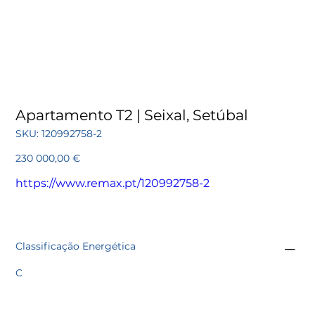
Apartamento T2 | Seixal, Setúbal
SKU
SKU:
120992758-2
120992758-
2
Preço
230 000,00 €
https://www.remax.pt/120992758-2
Classificação Energética
C