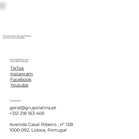
Um parceiro de confiança
na tua comunidade.
Acompanha-nos
nas redes sociais
TikTok
Instagram
Facebook
Youtube
Contactos
geral@grupolatina.pt
+351 218 163 400
Avenida Casal Ribeiro , nº 12B
1000-092, Lisboa, Portugal