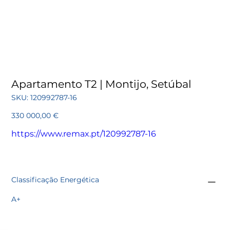
Apartamento T2 | Montijo, Setúbal
SKU
SKU:
120992787-16
120992787-
16
Preço
330 000,00 €
https://www.remax.pt/120992787-16
Classificação Energética
A+