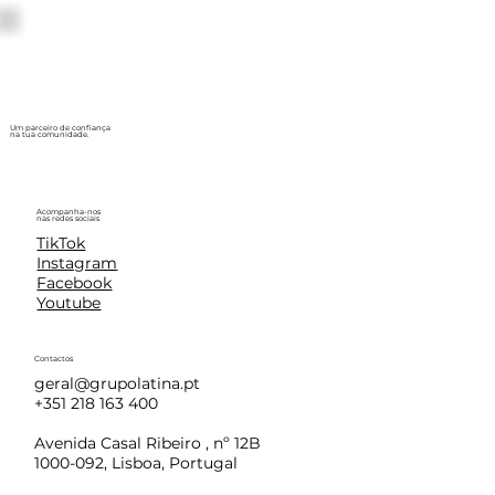
Um parceiro de confiança
na tua comunidade.
Acompanha-nos
nas redes sociais
TikTok
Instagram
Facebook
Youtube
Contactos
geral@grupolatina.pt
+351 218 163 400
Avenida Casal Ribeiro , nº 12B
1000-092, Lisboa, Portugal