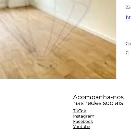
Pre
22
ht
Ce
C
Acompanha-nos
nas redes sociais
TikTok
Instagram
Facebook
Youtube