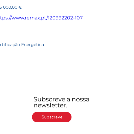
107
ço
5 000,00 €
tps://www.remax.pt/120992202-107
rtificação Energética
Subscreve a nossa
newsletter.
Subscreve