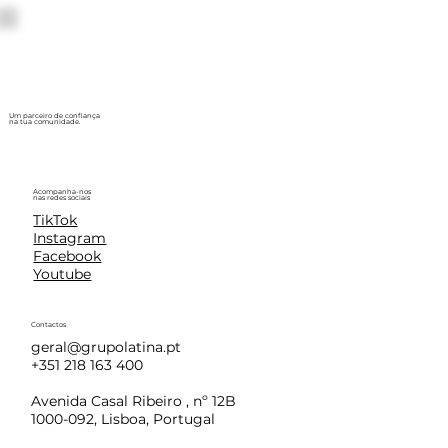
Um parceiro de confiança
na tua comunidade.
Acompanha-nos
nas redes sociais
TikTok
Instagram
Facebook
Youtube
Contactos
geral@grupolatina.pt
+351 218 163 400
Avenida Casal Ribeiro , nº 12B
1000-092, Lisboa, Portugal