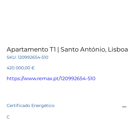
Apartamento T1 | Santo António, Lisboa
SKU
SKU:
120992654-510
120992654-
510
Preço
420 000,00 €
https://www.remax.pt/120992654-510
Certificado Energético
C