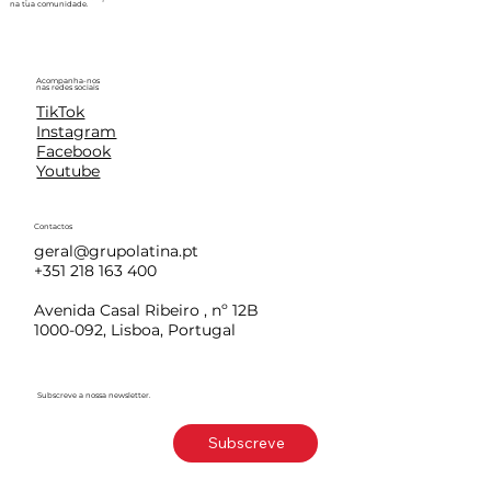
na tua comunidade.
Acompanha-nos
nas redes sociais
TikTok
Instagram
Facebook
Youtube
Contactos
geral@grupolatina.pt
+351 218 163 400
Avenida Casal Ribeiro , nº 12B
1000-092, Lisboa, Portugal
Subscreve a nossa newsletter.
Subscreve