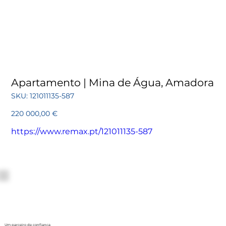
Apartamento | Mina de Água, Amadora
SKU
SKU:
121011135-587
121011135-
587
Preço
220 000,00 €
https://www.remax.pt/121011135-587
Um parceiro de confiança